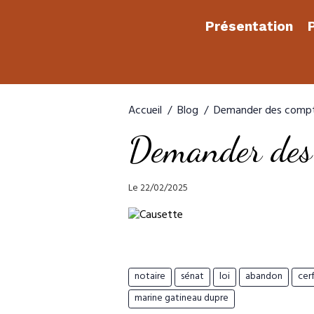
Présentation
P
Accueil
Blog
Demander des compt
Demander des 
Le 22/02/2025
notaire
sénat
loi
abandon
cer
marine gatineau dupre