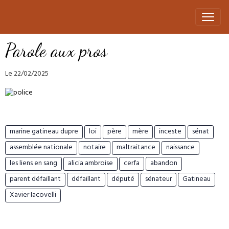
Parole aux pros
Le 22/02/2025
marine gatineau dupre
loi
père
mère
inceste
sénat
assemblée nationale
notaire
maltraitance
naissance
les liens en sang
alicia ambroise
cerfa
abandon
parent défaillant
défaillant
député
sénateur
Gatineau
Xavier Iacovelli