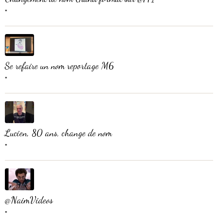
"
Se refaire un nom reportage M6
"
Lucien, 80 ans, change de nom
"
@NaimVideos
"