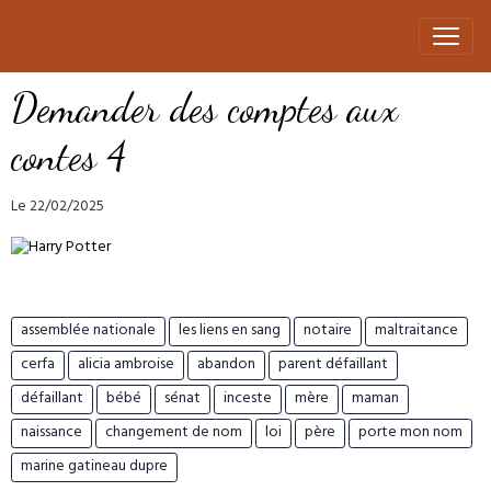
Demander des comptes aux
contes 4
Le 22/02/2025
assemblée nationale
les liens en sang
notaire
maltraitance
cerfa
alicia ambroise
abandon
parent défaillant
défaillant
bébé
sénat
inceste
mère
maman
naissance
changement de nom
loi
père
porte mon nom
marine gatineau dupre