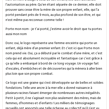
l’autorisation au père. Qu’en étant séparée de ce dernier, elle doit
prouver sans cesse être la mère de son propre enfant, elle, qui l’a
porté pendant près de 9 mois, au plus profond de son être, et qui
n'est même pas reconnue comme telle !
Porte mon nom - je t’ai porté, j’estime avoir le droit que tu portes
aussi mon nom
Donc oui, le logo représente une femme enceinte qui porte un
enfant, déjà mère d’un premier enfant. Et c’est ici que Porte mon
nom prend vie. Oui, ça a débuté par le combat d’une mère, et c’est
cela qui est absolument incroyable et fantastique car c’est grâce à
ça qu’elle a embarqué à bord de ce long voyage. Un voyage fait
d’escales, d’embûches et de découvertes qui la mènera à aller bien
plus loin que son propre combat.
Ce logo est une graine qui s'est développée sur de belles et solides
fondations. Telle une ancre à la mer elle a donné naissance à
plusieurs racines faisant émerger de nombreuses autres inégalités.
Petit à petit, il ne s’agissait non plus seulement des mères, mais de
femmes, d’hommes et d’enfants ! Les milliers de témoignages
recueillis ont apportés une telle richesse au collectif qu’il s’est vu