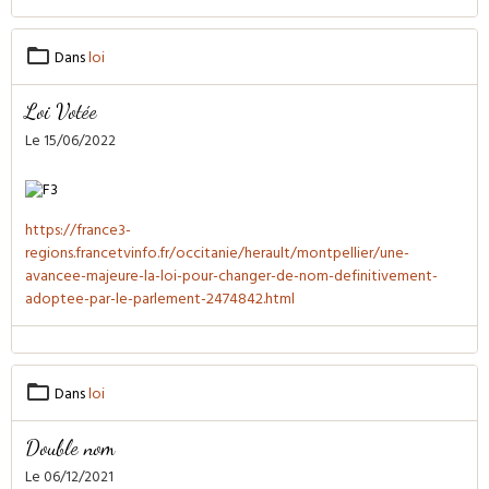
Dans
loi
Loi Votée
Le 15/06/2022
https://france3-
regions.francetvinfo.fr/occitanie/herault/montpellier/une-
avancee-majeure-la-loi-pour-changer-de-nom-definitivement-
adoptee-par-le-parlement-2474842.html
Dans
loi
Double nom
Le 06/12/2021